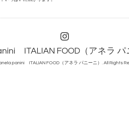
 panini ITALIAN FOOD（アネラ
anela panini ITALIAN FOOD（アネラ パニーニ）
. All Rights 